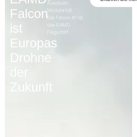
Ausdauer,
Falcon
Modularität.
Die Falcon #1 ist
ist
das EAMD
Flagschiff.
Europas
Drohne
der
Zukunft