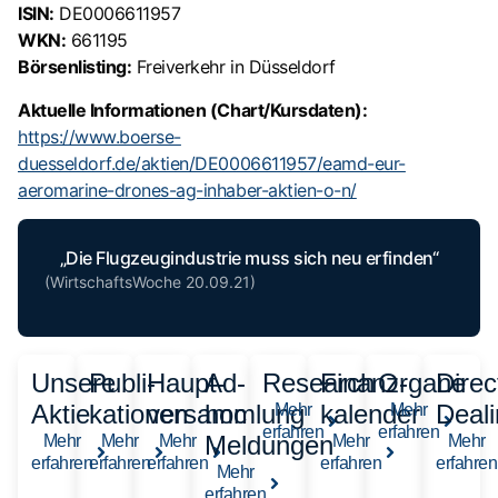
ISIN:
DE0006611957
WKN:
661195
Börsenlisting:
Freiverkehr in Düsseldorf
Aktuelle Informationen (Chart/Kursdaten):
https://www.boerse-
duesseldorf.de/aktien/DE0006611957/eamd-eur-
aeromarine-drones-ag-inhaber-aktien-o-n/
„Die Flugzeugindustrie muss sich neu erfinden“
(WirtschaftsWoche 20.09.21)
Unsere
Publi­
Haupt­
Ad-
Research
Finanz­
Organe
Direc
Aktie
kationen
versammlung
hoc
kalender
Deal
Mehr
Mehr
erfahren
erfahren
Meldungen
Mehr
Mehr
Mehr
Mehr
Mehr
erfahren
erfahren
erfahren
erfahren
erfahren
Mehr
erfahren