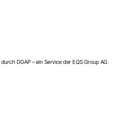
lt durch DGAP – ein Service der EQS Group AG.
n.
otermann für die Dauer bis zum Ablauf der