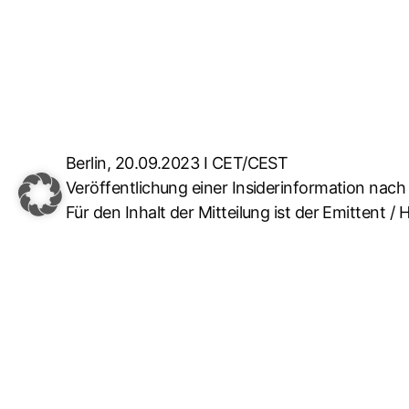
Berlin, 20.09.2023 I CET/CEST
Veröffentlichung einer Insiderinformation nach
Für den Inhalt der Mitteilung ist der Emittent /
Eugen Fleck ist aus dem Aufsichtsrat der EAM
Das Amtsgericht Berlin Charlottenburg hat die
nächsten Hauptversammlung zu Mitgliedern des A
Es sind daher sämtliche Mitglieder neu auf d
20.09.2023 CET/CEST