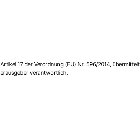
 Artikel 17 der Verordnung (EU) Nr. 596/2014, übermitte
 Herausgeber verantwortlich.
D (European AeroMarine Drones AG, Berlin) ausgeschiede
 Herren Dr. Nicolas Raschauer, Sven Ruf und Christoph B
ufsichtsrats der Gesellschaft bestellt.
er nächsten Hauptversammlung am 25.10.23 zu wählen.